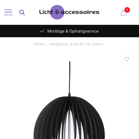
0
MENU
Montage & Ophangservice
Home
/
Hanglamp Oslo 45 cm Zwart