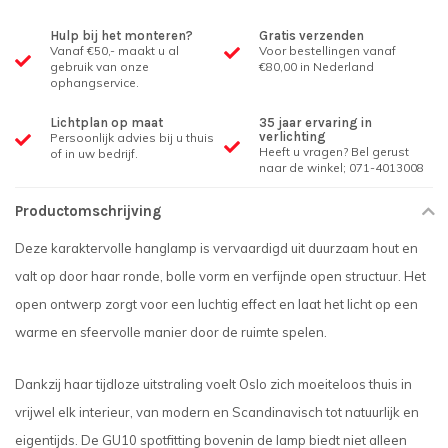
Hulp bij het monteren?
Gratis verzenden
Vanaf €50,- maakt u al
Voor bestellingen vanaf
gebruik van onze
€80,00 in Nederland
ophangservice.
Lichtplan op maat
35 jaar ervaring in
verlichting
Persoonlijk advies bij u thuis
Heeft u vragen? Bel gerust
of in uw bedrijf.
naar de winkel; 071-4013008
Productomschrijving
Deze karaktervolle hanglamp is vervaardigd uit duurzaam hout en
valt op door haar ronde, bolle vorm en verfijnde open structuur. Het
open ontwerp zorgt voor een luchtig effect en laat het licht op een
warme en sfeervolle manier door de ruimte spelen.
Dankzij haar tijdloze uitstraling voelt Oslo zich moeiteloos thuis in
vrijwel elk interieur, van modern en Scandinavisch tot natuurlijk en
eigentijds. De GU10 spotfitting bovenin de lamp biedt niet alleen