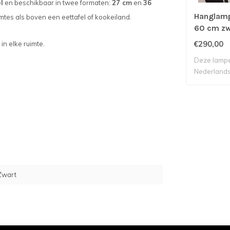
l
en beschikbaar in twee formaten:
27 cm
en
36
Hanglam
imtes als boven een eettafel of kookeiland.
60 cm zw
n elke ruimte.
€290,00
Deze lampe
Nederlands 
Zwart