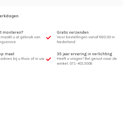
erkdagen
et monteren?
Gratis verzenden
 maakt u al gebruik van
Voor bestellingen vanaf €80,00 in
gservice.
Nederland
op maat
35 jaar ervaring in verlichting
advies bij u thuis of in uw
Heeft u vragen? Bel gerust naar de
winkel; 071-4013008