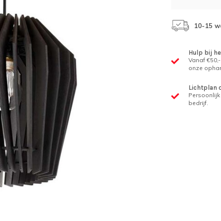
10-15 w
Hulp bij h
Vanaf €50,-
onze ophan
Lichtplan 
Persoonlijk 
bedrijf.