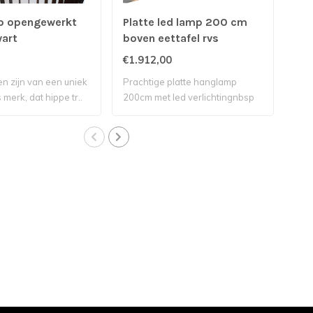
p opengewerkt
Platte led lamp 200 cm
Ha
art
boven eettafel rvs
op
nat
€1.912,00
€27
n zijn van een uniek
Prachtige platte hanglamp
Dez
merk, dat hippe tr..
200cm met led verlichtingnbsp
Nede
bove..