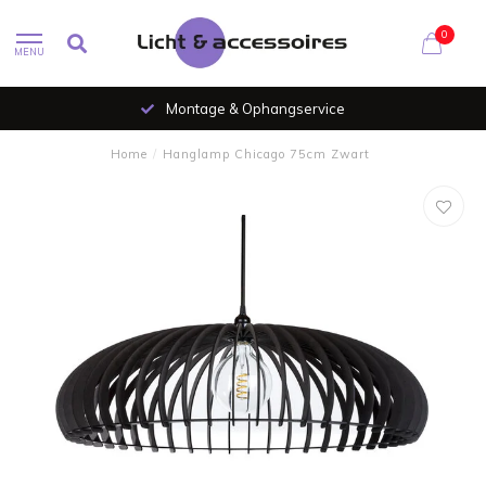
0
MENU
Montage & Ophangservice
Home
/
Hanglamp Chicago 75cm Zwart