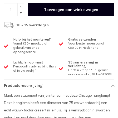
Toevoegen aan winkelwagen
10 - 15 werkdagen
Hulp bij het monteren?
Gratis verzenden
Vanaf €50,- maakt u al
Voor bestellingen vanaf
gebruik van onze
€80,00 in Nederland
ophangservice.
Lichtplan op maat
35 jaar ervaring in
verlichting
Persoonlijk advies bij u thuis
Heeft u vragen? Bel gerust
of in uw bedrijf.
naar de winkel; 071-4013008
Productomschrijving
Maak een statement van je interieur met deze Chicago hanglamp!
Deze hanglamp heeft een diameter van 75 cm waardoor hij een
echt wauw- factor creëert in je huis. Hij is verkrijgbaar in zwart en
naturel en past daardoor goed in meerdere stijlen van