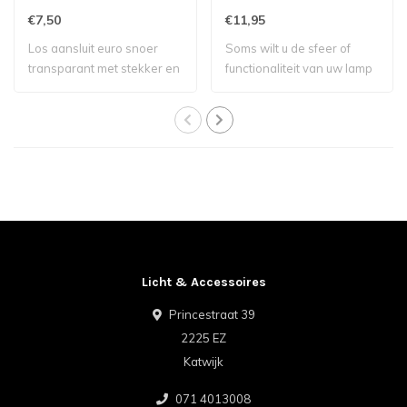
€7,50
€11,95
Los aansluit euro snoer
Soms wilt u de sfeer of
transparant met stekker en
functionaliteit van uw lamp
schakelaa..
aanpasse..
Licht & Accessoires
Princestraat 39
2225 EZ
Katwijk
071 4013008