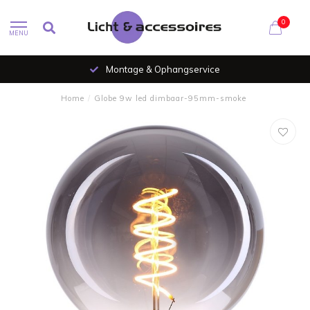
0
MENU
Montage & Ophangservice
Home
/
Globe 9w led dimbaar-95mm-smoke