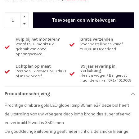
Toevoegen aan winkelwagen
Hulp bij het monteren?
Gratis verzenden
Vanaf €50,- maakt u al
Voor bestellingen vanaf
gebruik van onze
€80,00 in Nederland
ophangservice.
Lichtplan op maat
35 jaar ervaring in
verlichting
Persoonlijk advies bij u thuis
Heeft u vragen? Bel gerust
of in uw bedrijf.
naar de winkel; 071-4013008
Productomschrijving
Prachtige dimbare gold LED globe lamp 95mm e27 deze bol heeft
de uitstraling van uw vroegere deco lamp brand dus super sfeervol
en verbruikt 9 watt is 350lumen
De goudkleurige uitvoering geeft meer licht als de smoke kleurige.