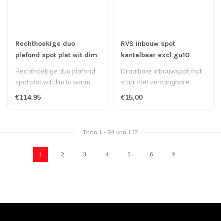
Rechthoekige duo
RVS inbouw spot
plafond spot plat wit dim
kantelbaar excl gu10
to warm
Rechthoekige duo plafond
Draaibare inbouwspot mat
spot plat wit dim to warm
staal met vervangbare
gu10 aansluiting..
€114,95
€15,00
Toon
1
-
24
van 137
1
2
3
4
5
6