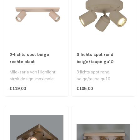
2-lichts spot beige
3 lichts spot rond
rechte plaat
beige/taupe gu10
Mila-serie van Highlight:
3 lichts spot rond
strak design, maximale
beige/taupe gu10
functionaliteit en een
€119,00
€105,00
warme ui..