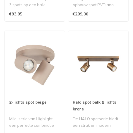
3 spots op een balk
opbouw spot PVD ano
black ø38mm
€93,95
€299,00
2-lichts spot beige
Halo spot balk 2 lichts
brons
Mila-serie van Highlight:
De HALO spotserie biedt
een perfecte combinatie
een strak en modern
van stijl en functionaliteit.
design, perfect voor elke