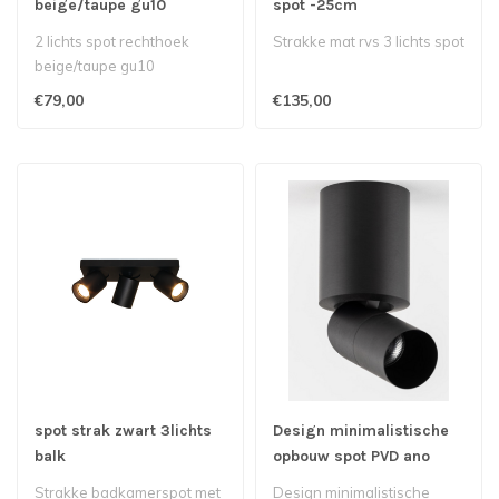
beige/taupe gu10
spot -25cm
2 lichts spot rechthoek
Strakke mat rvs 3 lichts spot
beige/taupe gu10
€79,00
€135,00
spot strak zwart 3lichts
Design minimalistische
balk
opbouw spot PVD ano
black
Strakke badkamerspot met
Design minimalistische