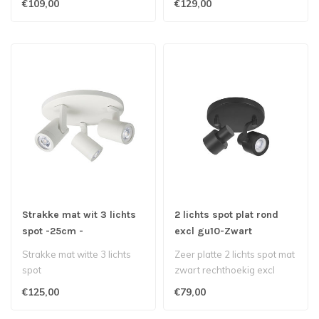
€109,00
€129,00
..
woonruimte..
Strakke mat wit 3 lichts
2 lichts spot plat rond
spot -25cm -
excl gu10-Zwart
Strakke mat witte 3 lichts
Zeer platte 2 lichts spot mat
spot
zwart rechthoekig excl
gu10
€125,00
€79,00