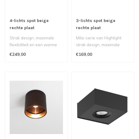
4-lichts spot beige
3-lichts spot beige
rechte plaat
rechte plaat
Strak design, maximale
Mila-serie van Highlight:
flexibiliteit en een warme
strak design, maximale
uitstraling – dat is de Mila..
functionaliteit en een
€249,00
€169,00
warme ui..