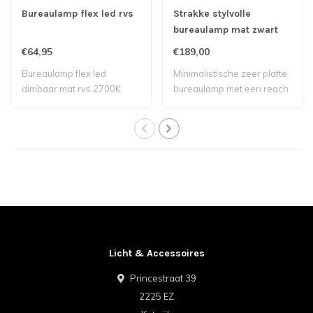
Bureaulamp flex led rvs
Strakke stylvolle
bureaulamp mat zwart
met 3 lichtstanden
€64,95
€189,00
Bureaulamp flex led
Minimalistische zeer platte
dimbaar mat rvs 2700K
bureaulamp met een reach
tot 55c..
Licht & Accessoires
Princestraat 39
2225 EZ