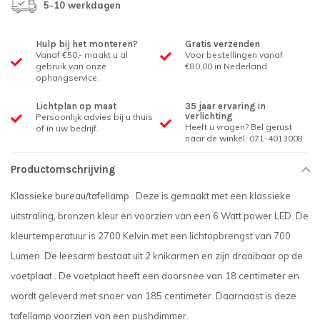
5-10 werkdagen
Hulp bij het monteren?
Gratis verzenden
Vanaf €50,- maakt u al
Voor bestellingen vanaf
gebruik van onze
€80,00 in Nederland
ophangservice.
Lichtplan op maat
35 jaar ervaring in
verlichting
Persoonlijk advies bij u thuis
Heeft u vragen? Bel gerust
of in uw bedrijf.
naar de winkel; 071-4013008
Productomschrijving
Klassieke bureau/tafellamp . Deze is gemaakt met een klassieke
uitstraling, bronzen kleur en voorzien van een 6 Watt power LED. De
kleurtemperatuur is 2700 Kelvin met een lichtopbrengst van 700
Lumen. De leesarm bestaat uit 2 knikarmen en zijn draaibaar op de
voetplaat . De voetplaat heeft een doorsnee van 18 centimeter en
wordt geleverd met snoer van 185 centimeter. Daarnaast is deze
tafellamp voorzien van een pushdimmer.