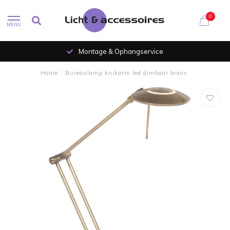
0
MENU
Montage & Ophangservice
Home
/
Bureaulamp knikarm led dimbaar brons