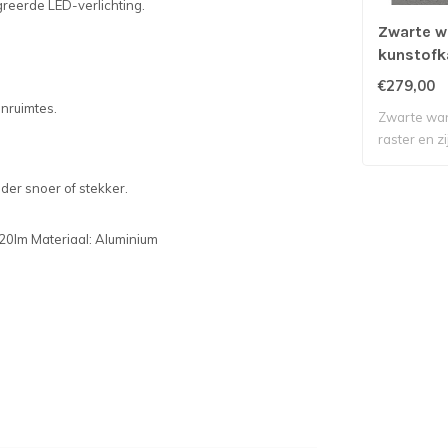
greerde LED-verlichting.
Zwarte w
kunstofk
stopcont
€279,00
enruimtes.
Zwarte wa
raster en z
li..
er snoer of stekker.
720lm Materiaal: Aluminium