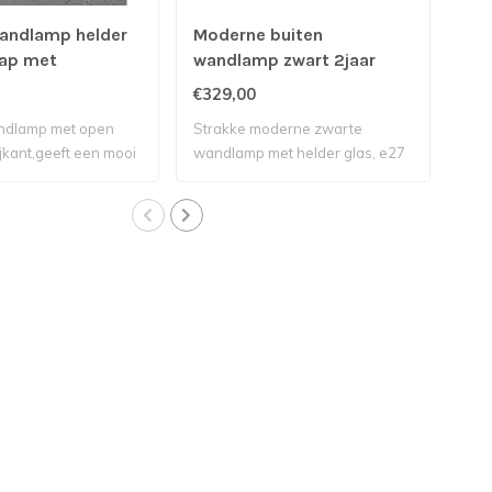
andlamp helder
Moderne buiten
Zwa
ap met
wandlamp zwart 2jaar
bui
act
garantie
sto
€329,00
€26
gar
ndlamp met open
Strakke moderne zwarte
Sto
ijkant,geeft een mooi
wandlamp met helder glas, e27
buit
fitting..
in..