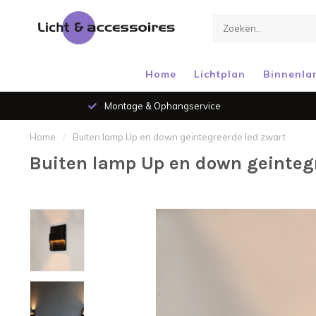
Home
Lichtplan
Binnenla
Montage & Ophangservice
Home
/
Buiten lamp Up en down geintegreerde led zwart
Buiten lamp Up en down geintegr