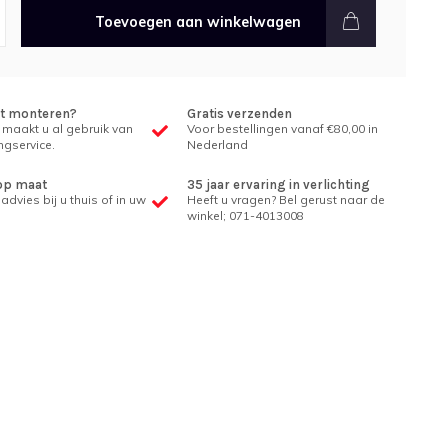
Toevoegen aan winkelwagen
et monteren?
Gratis verzenden
 maakt u al gebruik van
Voor bestellingen vanaf €80,00 in
gservice.
Nederland
op maat
35 jaar ervaring in verlichting
advies bij u thuis of in uw
Heeft u vragen? Bel gerust naar de
winkel; 071-4013008