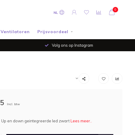
0
NL
Ventilatoren
Prijsvoordeel
Volg ons op Instagram
95
Incl. btw
p Up en down geintegreerde led zwart
Lees meer..