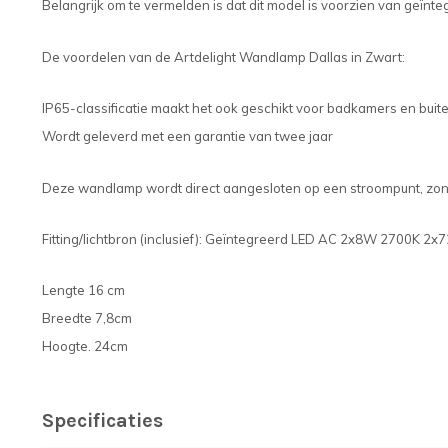
Belangrijk om te vermelden is dat dit model is voorzien van geïnte
De voordelen van de Artdelight Wandlamp Dallas in Zwart:
IP65-classificatie maakt het ook geschikt voor badkamers en buit
Wordt geleverd met een garantie van twee jaar
Deze wandlamp wordt direct aangesloten op een stroompunt, zond
Fitting/lichtbron (inclusief): Geïntegreerd LED AC 2x8W 2700K 2x
Lengte 16 cm
Breedte 7,8cm
Hoogte. 24cm
Specificaties