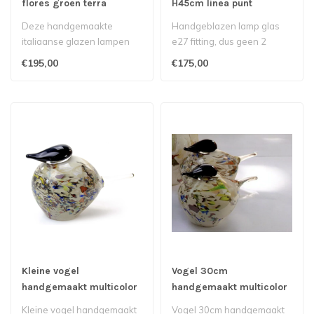
flores groen terra
H45cm linea punt
multicolor blauw
Deze handgemaakte
Handgeblazen lamp glas
italiaanse glazen lampen
e27 fitting, dus geen 2
kunnen helaas niet
hetzelfde Elke lamp is
€195,00
€175,00
verstuurd worden i..
daardoor u..
Kleine vogel
Vogel 30cm
handgemaakt multicolor
handgemaakt multicolor
Kleine vogel handgemaakt
Vogel 30cm handgemaakt