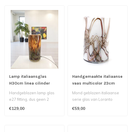
Lamp italiaansglas
Handgemaakte italiaanse
H30cm linea cilinder
vaas multicolor 23cm
Handgeblazen lamp glas
Mond geblazen italiaanse
e27 fitting, dus geen 2
serie glas van Loranto
hetzelfde Elke lamp is
€129,00
€59,00
daardoor u..