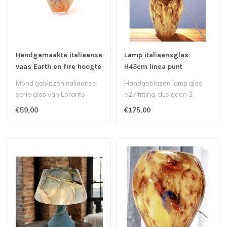
Handgemaakte italiaanse
Lamp italiaansglas
vaas Earth en fire hoogte
H45cm linea punt
22cm
multicolor
Mond geblazen italiaanse
Handgeblazen lamp glas
serie glas van Loranto
e27 fitting, dus geen 2
hetzelfde Elke lamp is
€59,00
€175,00
daardoor u..