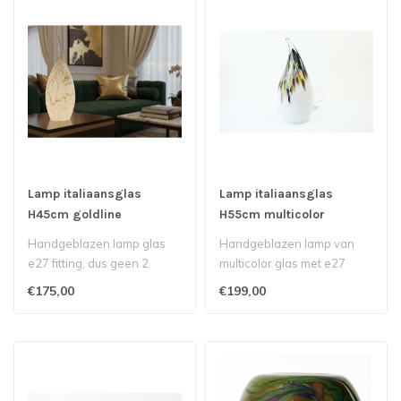
Lamp italiaansglas
Lamp italiaansglas
H45cm goldline
H55cm multicolor
handwerk
Handgeblazen lamp glas
Handgeblazen lamp van
e27 fitting, dus geen 2
multicolor glas met e27
hetzelfde Elke lamp is
fitting
€175,00
€199,00
daardoor u..