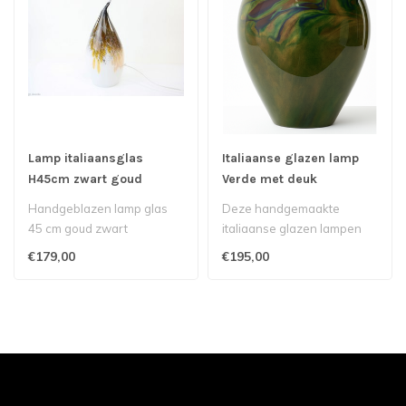
Lamp italiaansglas
Italiaanse glazen lamp
H45cm zwart goud
Verde met deuk
Handgeblazen lamp glas
Deze handgemaakte
45 cm goud zwart
italiaanse glazen lampen
kunnen helaas niet
€179,00
€195,00
verstuurd worden i..