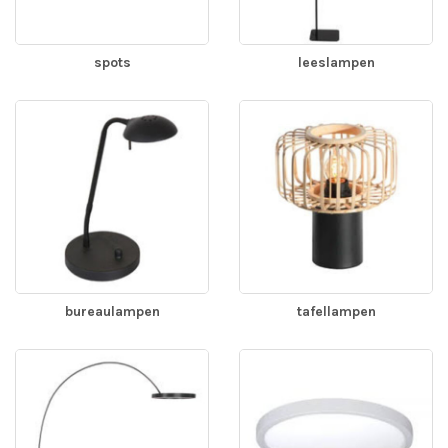
spots
leeslampen
bureaulampen
tafellampen