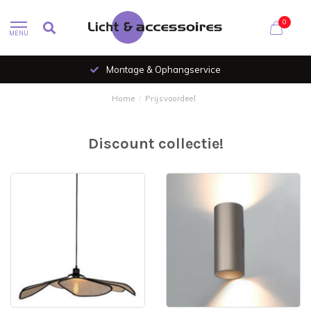
0
MENU
Montage & Ophangservice
Home
/
Prijsvoordeel
Discount collectie!